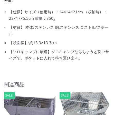
特徴:
【仕様】サイズ（使用時）：14×14×21cm （収納時）：
23×17×5.5cm 重量：850g
【材質】:本体/ステンレス 網:ステンレス ロストル/スチー
ル
【焼面積】:約13.3×13.3cm
【ソロキャンプに最適】ソロキャンプならちょうど良いサ
イズで、ポケットに入れて持ち運び楽々。
関連商品
SALE!
SALE!