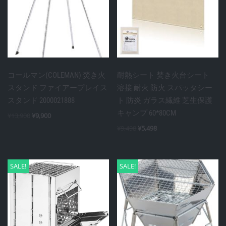
コールマン(COLEMAN) 焚き火
耐熱シート 焚き火台シート
スタンド ファイアープレイス
溶接 耐火 防火 スパッタシー
スタンド 2000021888
ト 防炎 ガラス繊維 芝生保護
キャンプ 60*80CM
¥
13,900
¥
9,900
¥
9,498
¥
5,498
SALE!
SALE!