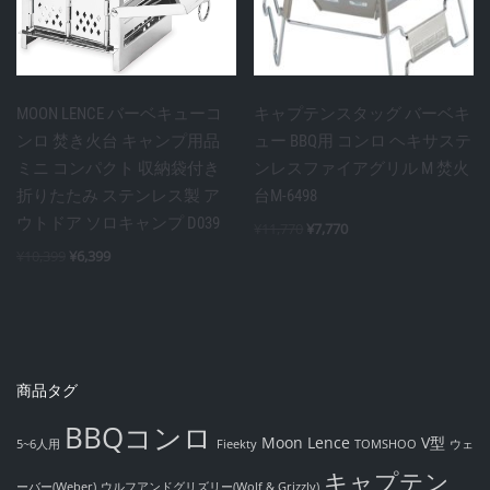
MOON LENCE バーベキューコ
キャプテンスタッグ バーベキ
ンロ 焚き火台 キャンプ用品
ュー BBQ用 コンロ ヘキサステ
ミニ コンパクト 収納袋付き
ンレスファイアグリル M 焚火
折りたたみ ステンレス製 ア
台M-6498
ウトドア ソロキャンプ D039
¥
11,770
¥
7,770
¥
10,399
¥
6,399
商品タグ
BBQコンロ
Moon Lence
V型
5~6人用
Fieekty
TOMSHOO
ウェ
キャプテン
ーバー(Weber)
ウルフアンドグリズリー(Wolf & Grizzly)