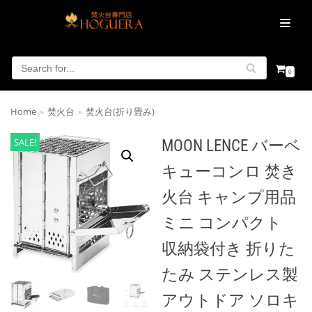
コ
MENU
ン
テ
ン
0
ツ
に
Home
»
焚火台
»
焚火台(折り畳み)
ス
キ
SALE!
MOON LENCE バーベ
ッ
キューコンロ 焚き
プ
火台 キャンプ用品
ミニ コンパクト
収納袋付き 折りた
たみ ステンレス製
アウトドア ソロキ