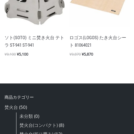
ソト(SOTO) ミニ焚き火台 テト
ロゴス(LOGOS) たき火台シー
ラ ST-941 ST-941
ト 81064021
¥
9,100
¥
5,100
¥
9,870
¥
5,870
商品カテゴリー
焚火台
(50)
未分類
(0)
焚火台(コンパクト)
(8)
焚火台(折り畳み)
(13)