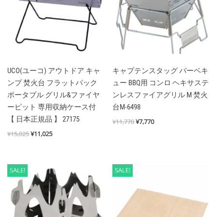
UCO(ユーコ) アウトドア キャ
キャプテンスタッグ バーベキ
ンプ 焚火台 フラットパック
ュー BBQ用 コンロ ヘキサステ
ポータブル グリル&ファイヤ
ンレスファイアグリル M 焚火
ーピット 専用収納ケース付
台M-6498
【 日本正規品 】 27175
¥
11,770
¥
7,770
¥
15,025
¥
11,025
SALE!
SALE!