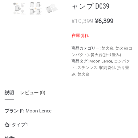
ャンプ D039
¥
10,399
¥
6,399
在庫切れ
商品カテゴリー:
焚火台
,
焚火台(コ
ンパクト)
,
焚火台(折り畳み)
商品タグ:
Moon Lence
,
コンパク
ト
,
ステンレス
,
収納袋付
,
折り畳
み
,
焚火台
説明
レビュー (0)
ブランド:
Moon Lence
色:
タイプ1