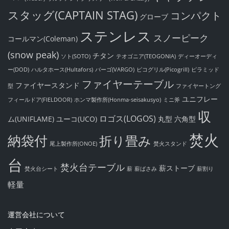
スタッグ(CAPTAIN STAG)
コンパクト
グローブ
ステンレス
スノーピーク
コールマン(Coleman)
(snow peak)
チタン
ソト(SOTO)
テオゴニア(TEOGONIA)
ディーオーディ
ー(DOD)
ハルタホース(Hultafors)
バーゴ(VARGO)
ピコグリル(Picogrill)
ピラミッド
ファイヤーテーブル
ファイヤースタンド
型
ファイヤートング
ユニフレー
フィールドア(FIELDOOR)
ホンマ製作所(Honma-seisakusyo)
ミニ斧
収
ロゴス(LOGOS)
ム(UNIFLAME)
ユーコ(UCO)
丸型
六角型
焚火
納袋付
折り畳み
尾上製作所(ONOE)
焚火スタンド
台
焚火台テーブル
薪ストーブ
焚火台シート
薪
薪ばさみ
薪割り
軽量
運営会社について