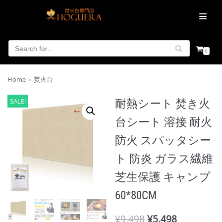
コ
MENU
ン
テ
ン
0
ツ
に
Home
»
焚火台
ス
キ
SALE!
耐熱シート 焚き火
ッ
台シート 溶接 耐火
プ
防火 スパッタシー
ト 防炎 ガラス繊維
芝生保護 キャンプ
60*80CM
¥
9,498
¥
5,498