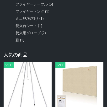
ファイヤーテーブル
(5)
ファイヤートング
(1)
ミニ斧/薪割り
(1)
焚火台シート
(1)
焚火用グローブ
(2)
薪
(1)
人気の商品
SALE!
SALE!