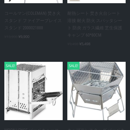
コールマン(COLEMAN) 焚き火
耐熱シート 焚き火台シート
スタンド ファイアープレイス
溶接 耐火 防火 スパッタシー
スタンド 2000021888
ト 防炎 ガラス繊維 芝生保護
キャンプ 60*80CM
¥
13,900
¥
9,900
¥
9,498
¥
5,498
SALE!
SALE!