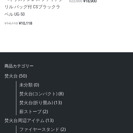
¥
22,900
¥
18,900
リル バッグ付 CSブラックラ
ベル UG-50
¥
14,118
¥
10,118
商品カテゴリー
焚火台
(50)
未分類
(0)
焚火台(コンパクト)
(8)
焚火台(折り畳み)
(13)
薪ストーブ
(2)
焚火台周辺アイテム
(13)
ファイヤースタンド
(2)