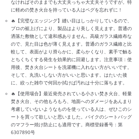
なければそのままでも大丈夫っちゃ大丈夫そうですが。特
に軽めの焚き火台を持っている人はペグを忘れずに！
🔥【完璧なエッジング】縫い目はしっかりしているので、
プロの裾上げにより、製品はより美しく見えます。普通の
洒落た敷物として違和感ありません。高級ガラス繊維布な
ので、見た目は色が薄く見えます。普通のガラス繊維と比
較して、表面がより滑らかに、柔らかくなり、素手で触る
とちくちくする発生を効果的に回避します。注意事項：使
用後、焚き火台シートを洗濯機に入れない方がいいです。
そして、丸洗いしない方がいいと思います。はたいた後
に、絞った雑巾で何回か拭けば汚れは十分に落ちます。
🔥【使用場合】最近発売されている小さい焚き火台、軽量
焚き火台、その他もろもろ、地面へのダメージをあんまり
考慮していないようなものを使っている人は、ぜひこのシ
ートを買って欲しいと思いました。バイクのシートバッグ
のマフラー焼け防止にも適用です。商標登録番号：第
6307890号