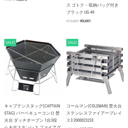
ス ゴトク・収納バッグ付き
ブラック UG-49
¥
13,661
¥
9,661
SALE!
SALE!
キャプテンスタッグ(CAPTAIN
コールマン(COLEMAN) 焚火台
STAG) バーベキューコンロ 焚
ステンレスファイアープレイ
火台 ダッチオーブン 1台3役
ス3 2000023233
ヘキサステンレス ファイアグ