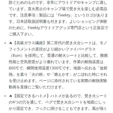
防ぐためのものです。非常にアウトドアやキャンプに適し
ています。直火禁止のキャンプ場で焚き火を楽しむ必需品
です。注意事項：製品には「Fieekty」というロゴがありま
す。日本語取扱説明書も付きます。よいショッピング体験
のために、Fieektyアウトドアグッズ専門店という正規店で
ご購入下さい。
🔥【高級ガラス繊維】第二世代の焚き火台シートは、モノ
フィラメントの直径がより細かいファイバーグラス
（8um）を採用して、普通の耐火シートと比較して、難燃
性能と空気密度がより優れています。作業の耐熱温度は
800℃で、瞬間使用温度1300℃です。地面へ伝わる「放射
熱」を遮り「火の粉」や「燃えかす」がこぼれた時にそれ
を受け止めます。ページに添付されている実際の耐熱実験
動画を直接にご覧いただけます。
🔥【固定できるハトメ】ハトメがあるので、焚き火シート
の4つの穴を通して、ペグで焚き火台シートを地面にしっ
かり固定でき、フックに掛けることもできます。風が強く