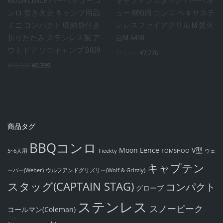
MOON LENCE バーベキューコ
キャプテンスタッグ バーベキ
ンロ 焚き火台 キャンプ用品
ュー BBQ用 コンロ ヘキサステ
ミニ コンパクト 収納袋付き
ンレスファイアグリル M 焚火
折りたたみ ステンレス製 ア
台M-6498
ウトドア ソロキャンプ D039
¥
11,770
¥
7,770
¥
10,399
¥
6,399
商品タグ
BBQコンロ
Moon Lence
V型
5~6人用
Fieekty
TOMSHOO
ウェ
キャプテン
ーバー(Weber)
ウルフアンドグリズリー(Wolf & Grizzly)
スタッグ(CAPTAIN STAG)
コンパクト
グローブ
ステンレス
スノーピーク
コールマン(Coleman)