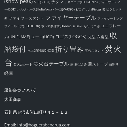
(snow peak)
チタン
ソト(SOTO)
テオゴニア(TEOGONIA)
ディーオーディ
ー(DOD)
ハルタホース(Hultafors)
バーゴ(VARGO)
ピコグリル(Picogrill)
ピラミッド
ファイヤーテーブル
ファイヤースタンド
型
ファイヤートング
ユニフレー
フィールドア(FIELDOOR)
ホンマ製作所(Honma-seisakusyo)
ミニ斧
収
ロゴス(LOGOS)
ム(UNIFLAME)
ユーコ(UCO)
丸型
六角型
焚火
納袋付
折り畳み
尾上製作所(ONOE)
焚火スタンド
台
焚火台テーブル
薪ストーブ
焚火台シート
薪
薪ばさみ
薪割り
軽量
運営会社について
太田商事
石川県金沢市岩出町リ４１－１３
Email:
info@hoguerabenarua.com