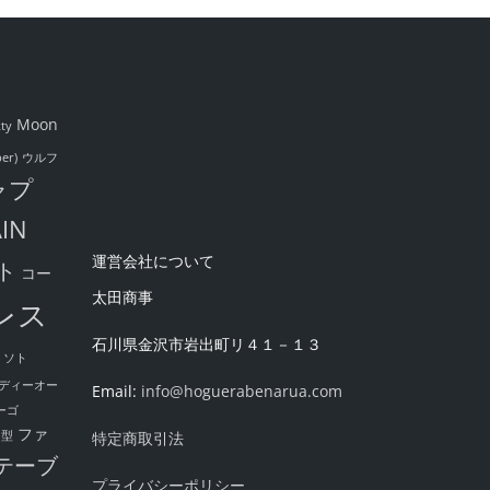
Moon
kty
er)
ウルフ
ャプ
IN
運営会社について
ト
コー
太田商事
レス
石川県金沢市岩出町リ４１－１３
ソト
ディーオー
Email:
info@hoguerabenarua.com
ーゴ
ファ
ド型
特定商取引法
テーブ
プライバシーポリシー