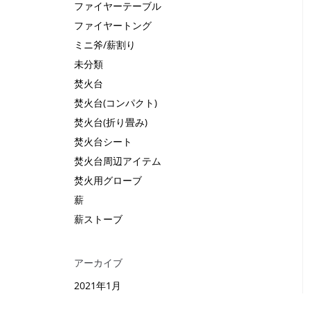
ファイヤーテーブル
ファイヤートング
ミニ斧/薪割り
未分類
焚火台
焚火台(コンパクト)
焚火台(折り畳み)
焚火台シート
焚火台周辺アイテム
焚火用グローブ
薪
薪ストーブ
アーカイブ
2021年1月