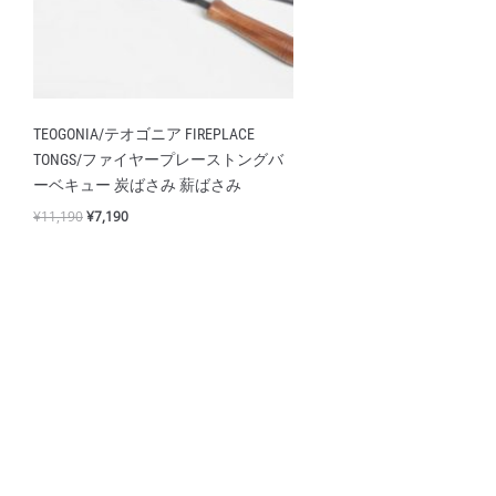
TEOGONIA/テオゴニア FIREPLACE
TONGS/ファイヤープレーストングバ
ーベキュー 炭ばさみ 薪ばさみ
¥
11,190
¥
7,190