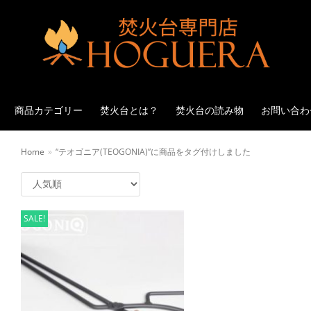
商品カテゴリー
焚火台とは？
焚火台の読み物
お問い合わ
Home
»
“テオゴニア(TEOGONIA)”に商品をタグ付けしました
SALE!