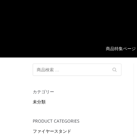
コ
ン
テ
ン
ツ
に
商品特集ページ
ス
キ
ッ
検
検
プ
索
索
対
象
カテゴリー
:
未分類
PRODUCT CATEGORIES
ファイヤースタンド