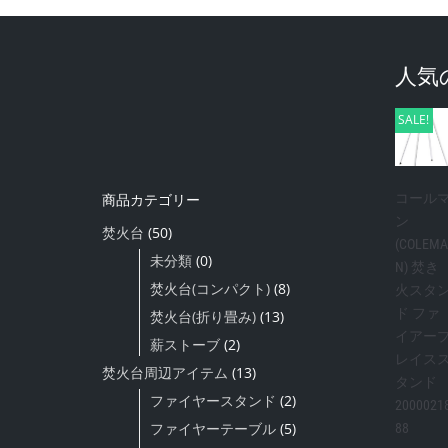
人気
SALE!
コール
商品カテゴリー
ン
焚火台
(50)
(COLEMA
未分類
(0)
N) 焚き
焚火台(コンパクト)
(8)
火スタ
ド ファ
焚火台(折り畳み)
(13)
イアー
薪ストーブ
(2)
レイス
焚火台周辺アイテム
(13)
タンド
ファイヤースタンド
(2)
2000021
ファイヤーテーブル
(5)
88