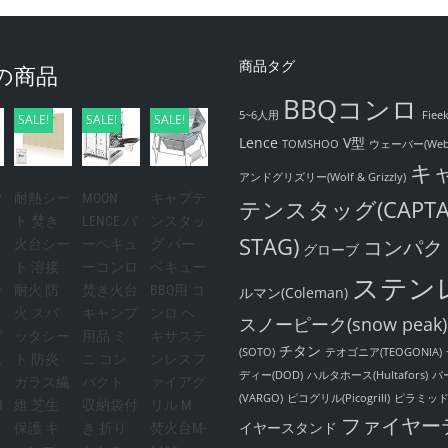
商品タグ
の商品
BBQコンロ
5~6人用
Fiee
SALE!
SALE!
SALE!
Lence
V型
TOMSHOO
ウェーバー(Web
キ
アンドグリズリー(Wolf & Grizzly)
マ
耐熱シー
MOON
キャプテ
テンスタッグ(CAPTA
ト 焚き
LENCE バ
ンスタッ
STAG)
コンパク
火台シー
ーベキュ
グ バー
グローブ
ト 溶接
ーコンロ
ベキュー
ステン
ン
耐火 防
焚き火台
BBQ用 コ
ルマン(Coleman)
火 スパ
キャンプ
ンロ ヘ
スノーピーク(snow peak)
プ
ッタシー
用品 ミ
キサステ
チタン
(SOTO)
テオゴニア(TEOGONIA)
ス
ト 防炎
ニ コン
ンレスフ
ディー(DOD)
ハルタホース(Hultafors)
バ
ガラス繊
パクト
ァイアグ
(VARGO)
ピコグリル(Picogrill)
ピラミッ
8
維 芝生
収納袋付
リル M
ファイヤー
イヤースタンド
保護 キ
き 折り
焚火台M-